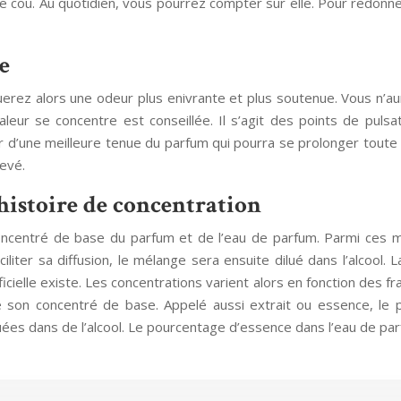
cou. Au quotidien, vous pourrez compter sur elle. Pour redonner 
e
uerez alors une odeur plus enivrante et plus soutenue. Vous n’
ur se concentre est conseillée. Il s’agit des points de pulsatio
er d’une meilleure tenue du parfum qui pourra se prolonger toute 
levé.
histoire de concentration
centré de base du parfum et de l’eau de parfum. Parmi ces mat
iliter sa diffusion, le mélange sera ensuite dilué dans l’alcool
ficielle existe. Les concentrations varient alors en fonction des f
e son concentré de base. Appelé aussi extrait ou essence, le
uées dans de l’alcool. Le pourcentage d’essence dans l’eau de pa