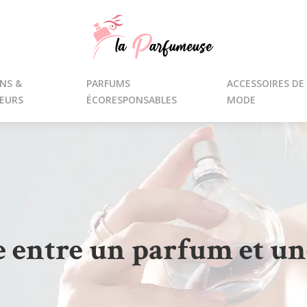
NS &
PARFUMS
ACCESSOIRES DE
EURS
ÉCORESPONSABLES
MODE
e entre un parfum et un